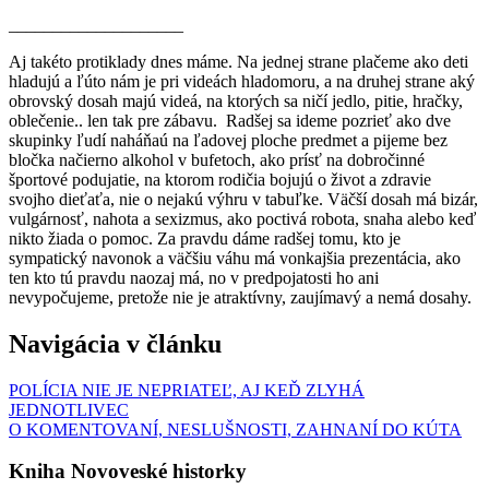
____________________
Aj takéto protiklady dnes máme. Na jednej strane plačeme ako deti
hladujú a ľúto nám je pri videách hladomoru, a na druhej strane aký
obrovský dosah majú videá, na ktorých sa ničí jedlo, pitie, hračky,
oblečenie.. len tak pre zábavu. Radšej sa ideme pozrieť ako dve
skupinky ľudí naháňaú na ľadovej ploche predmet a pijeme bez
bločka načierno alkohol v bufetoch, ako prísť na dobročinné
športové podujatie, na ktorom rodičia bojujú o život a zdravie
svojho dieťaťa, nie o nejakú výhru v tabuľke. Väčší dosah má bizár,
vulgárnosť, nahota a sexizmus, ako poctivá robota, snaha alebo keď
nikto žiada o pomoc. Za pravdu dáme radšej tomu, kto je
sympatický navonok a väčšiu váhu má vonkajšia prezentácia, ako
ten kto tú pravdu naozaj má, no v predpojatosti ho ani
nevypočujeme, pretože nie je atraktívny, zaujímavý a nemá dosahy.
Navigácia v článku
POLÍCIA NIE JE NEPRIATEĽ, AJ KEĎ ZLYHÁ
JEDNOTLIVEC
O KOMENTOVANÍ, NESLUŠNOSTI, ZAHNANÍ DO KÚTA
Kniha Novoveské historky