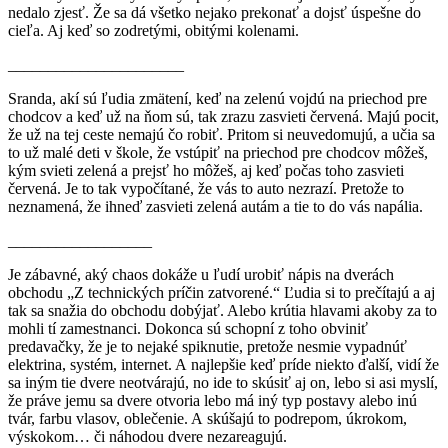
nedalo zjesť. Že sa dá všetko nejako prekonať a dojsť úspešne do
cieľa. Aj keď so zodretými, obitými kolenami.
______________________
Sranda, akí sú ľudia zmätení, keď na zelenú vojdú na priechod pre
chodcov a keď už na ňom sú, tak zrazu zasvieti červená. Majú pocit,
že už na tej ceste nemajú čo robiť. Pritom si neuvedomujú, a učia sa
to už malé deti v škole, že vstúpiť na priechod pre chodcov môžeš,
kým svieti zelená a prejsť ho môžeš, aj keď počas toho zasvieti
červená. Je to tak vypočítané, že vás to auto nezrazí. Pretože to
neznamená, že ihneď zasvieti zelená autám a tie to do vás napália.
__________________
Je zábavné, aký chaos dokáže u ľudí urobiť nápis na dverách
obchodu „Z technických príčin zatvorené.“ Ľudia si to prečítajú a aj
tak sa snažia do obchodu dobýjať. Alebo krútia hlavami akoby za to
mohli tí zamestnanci. Dokonca sú schopní z toho obviniť
predavačky, že je to nejaké spiknutie, pretože nesmie vypadnúť
elektrina, systém, internet. A najlepšie keď príde niekto ďalší, vidí že
sa iným tie dvere neotvárajú, no ide to skúsiť aj on, lebo si asi myslí,
že práve jemu sa dvere otvoria lebo má iný typ postavy alebo inú
tvár, farbu vlasov, oblečenie. A skúšajú to podrepom, úkrokom,
výskokom… či náhodou dvere nezareagujú.