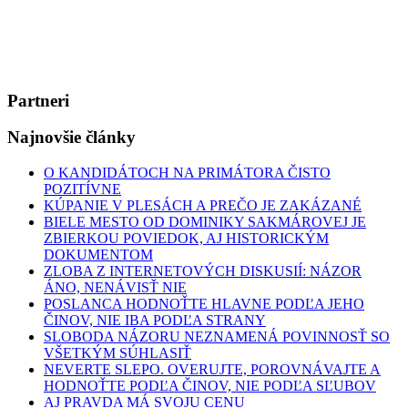
Partneri
Najnovšie články
O KANDIDÁTOCH NA PRIMÁTORA ČISTO
POZITÍVNE
KÚPANIE V PLESÁCH A PREČO JE ZAKÁZANÉ
BIELE MESTO OD DOMINIKY SAKMÁROVEJ JE
ZBIERKOU POVIEDOK, AJ HISTORICKÝM
DOKUMENTOM
ZLOBA Z INTERNETOVÝCH DISKUSIÍ: NÁZOR
ÁNO, NENÁVISŤ NIE
POSLANCA HODNOŤTE HLAVNE PODĽA JEHO
ČINOV, NIE IBA PODĽA STRANY
SLOBODA NÁZORU NEZNAMENÁ POVINNOSŤ SO
VŠETKÝM SÚHLASIŤ
NEVERTE SLEPO. OVERUJTE, POROVNÁVAJTE A
HODNOŤTE PODĽA ČINOV, NIE PODĽA SĽUBOV
AJ PRAVDA MÁ SVOJU CENU