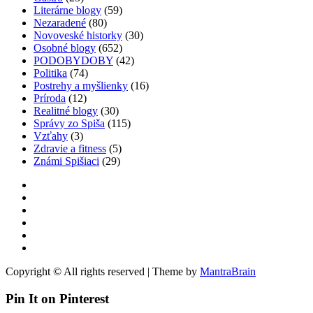
Literárne blogy
(59)
Nezaradené
(80)
Novoveské historky
(30)
Osobné blogy
(652)
PODOBYDOBY
(42)
Politika
(74)
Postrehy a myšlienky
(16)
Príroda
(12)
Realitné blogy
(30)
Správy zo Spiša
(115)
Vzťahy
(3)
Zdravie a fitness
(5)
Známi Spišiaci
(29)
Copyright © All rights reserved | Theme by
MantraBrain
Pin It on Pinterest