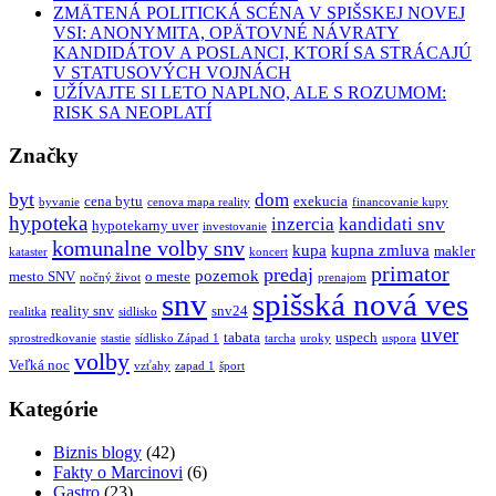
ZMÄTENÁ POLITICKÁ SCÉNA V SPIŠSKEJ NOVEJ
VSI: ANONYMITA, OPÄTOVNÉ NÁVRATY
KANDIDÁTOV A POSLANCI, KTORÍ SA STRÁCAJÚ
V STATUSOVÝCH VOJNÁCH
UŽÍVAJTE SI LETO NAPLNO, ALE S ROZUMOM:
RISK SA NEOPLATÍ
Značky
byt
dom
cena bytu
exekucia
byvanie
cenova mapa reality
financovanie kupy
hypoteka
inzercia
kandidati snv
hypotekarny uver
investovanie
komunalne volby snv
kupa
kupna zmluva
makler
kataster
koncert
primator
predaj
pozemok
mesto SNV
o meste
nočný život
prenajom
snv
spišská nová ves
reality snv
snv24
realitka
sidlisko
uver
tabata
uspech
sprostredkovanie
stastie
sídlisko Západ 1
tarcha
uroky
uspora
volby
Veľká noc
vzťahy
zapad 1
šport
Kategórie
Biznis blogy
(42)
Fakty o Marcinovi
(6)
Gastro
(23)