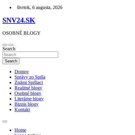
Skip
štvrtok, 6 augusta, 2026
to
content
SNV24.SK
OSOBNÉ BLOGY
Search
Search
Domov
Správy zo Spiša
Známi Spišiaci
Realitné blogy
Osobné blogy
Literárne blogy
Biznis blogy
Kontakt
Home