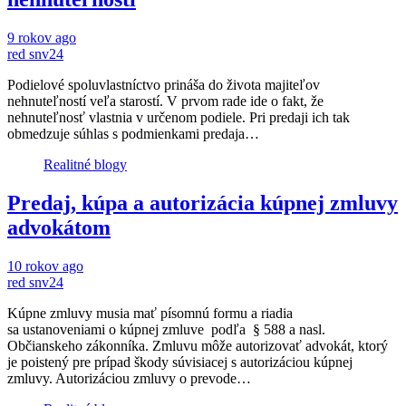
9 rokov ago
red snv24
Podielové spoluvlastníctvo prináša do života majiteľov
nehnuteľností veľa starostí. V prvom rade ide o fakt, že
nehnuteľnosť vlastnia v určenom podiele. Pri predaji ich tak
obmedzuje súhlas s podmienkami predaja…
Realitné blogy
Predaj, kúpa a autorizácia kúpnej zmluvy
advokátom
10 rokov ago
red snv24
Kúpne zmluvy musia mať písomnú formu a riadia
sa ustanoveniami o kúpnej zmluve podľa § 588 a nasl.
Občianskeho zákonníka. Zmluvu môže autorizovať advokát, ktorý
je poistený pre prípad škody súvisiacej s autorizáciou kúpnej
zmluvy. Autorizáciou zmluvy o prevode…