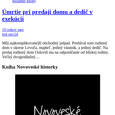
Realitné blogy
Úmrtie pri predaji domu a dedič v
exekúcii
10 rokov ago
red snv24
Môj najkomplikovanejší obchodný prípad. Predával som rodinný
dom v okrese Levoča, majiteľ, jediný vlastník, a jediný dedič. Na
predaj rodinný dom Oslovili ma na odporúčanie od blízkej rodiny.
Veľký dvojpodlažný…
Kniha Novoveské historky