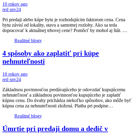
10 rokov ago
red snv24
Pri predaji alebo kúpe bytu je rozhodujúcim faktorom cena. Cena
bytu závisí od lokality, stavu a samotnej rozlohy. Ako sa teda
dopracovať k aktuálnej trhovej cene? Pomôcť by mohol aj štát. …
Realitné blogy
4 spôsoby ako zaplatiť pri kúpe
nehnuteľnosti
10 rokov ago
red snv24
Základnou povinnosťou predávajúceho je odovzdať kupujúcemu
nehnuteľnosť a základnou povinnosťou kupujúceho je zaplatiť
kúpnu cenu. Do úvahy prichádza niekoľko spôsobov, ako môže byť
kúpna cena za nehnuteľnosti zložená. Platba pri podpise…
Realitné blogy
Úmrtie pri predaji domu a dedič v