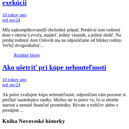
exekúcii
10 rokov ago
red snv24
Môj najkomplikovanejší obchodný prípad. Predával som rodinný
dom v okrese Levoča, majiteľ, jediný vlastník, a jediný dedič. Na
predaj rodinný dom Oslovili ma na odporúčanie od blízkej rodiny.
Veľký dvojpodlažný…
Realitné blogy
Ako ušetriť pri kúpe nehnuteľnosti
10 rokov ago
red snv24
Ak práve zvažujete kúpu nehnuteľnosti, odporúčam vám pozorne si
prečítať nasledujúce riadky. Možno ste to práve vy, čo si ušetríte
starosti a nemalé finančné prostriedky. Bývate u rodičov alebo v
prenájme…
Kniha Novoveské historky