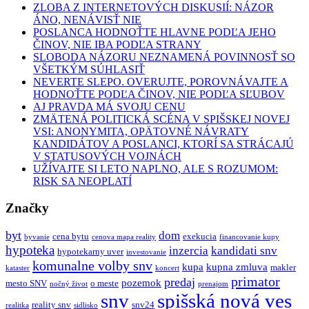
ZLOBA Z INTERNETOVÝCH DISKUSIÍ: NÁZOR
ÁNO, NENÁVISŤ NIE
POSLANCA HODNOŤTE HLAVNE PODĽA JEHO
ČINOV, NIE IBA PODĽA STRANY
SLOBODA NÁZORU NEZNAMENÁ POVINNOSŤ SO
VŠETKÝM SÚHLASIŤ
NEVERTE SLEPO. OVERUJTE, POROVNÁVAJTE A
HODNOŤTE PODĽA ČINOV, NIE PODĽA SĽUBOV
AJ PRAVDA MÁ SVOJU CENU
ZMÄTENÁ POLITICKÁ SCÉNA V SPIŠSKEJ NOVEJ
VSI: ANONYMITA, OPÄTOVNÉ NÁVRATY
KANDIDÁTOV A POSLANCI, KTORÍ SA STRÁCAJÚ
V STATUSOVÝCH VOJNÁCH
UŽÍVAJTE SI LETO NAPLNO, ALE S ROZUMOM:
RISK SA NEOPLATÍ
Značky
byt
dom
cena bytu
exekucia
byvanie
cenova mapa reality
financovanie kupy
hypoteka
inzercia
kandidati snv
hypotekarny uver
investovanie
komunalne volby snv
kupa
kupna zmluva
makler
kataster
koncert
primator
predaj
pozemok
mesto SNV
o meste
nočný život
prenajom
snv
spišská nová ves
reality snv
snv24
realitka
sidlisko