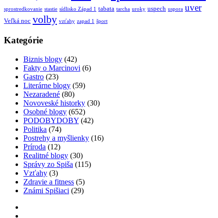
uver
tabata
uspech
sprostredkovanie
stastie
sídlisko Západ 1
tarcha
uroky
uspora
volby
Veľká noc
vzťahy
zapad 1
šport
Kategórie
Biznis blogy
(42)
Fakty o Marcinovi
(6)
Gastro
(23)
Literárne blogy
(59)
Nezaradené
(80)
Novoveské historky
(30)
Osobné blogy
(652)
PODOBYDOBY
(42)
Politika
(74)
Postrehy a myšlienky
(16)
Príroda
(12)
Realitné blogy
(30)
Správy zo Spiša
(115)
Vzťahy
(3)
Zdravie a fitness
(5)
Známi Spišiaci
(29)