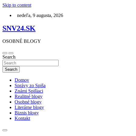
Skip to content
nedeľa, 9 augusta, 2026
SNV24.SK
OSOBNÉ BLOGY
Search
Search
Domov
Správy zo Spiša
Známi Spišiaci
Realitné blogy
Osobné blogy
Literárne blogy
Biznis blogy
Kontakt