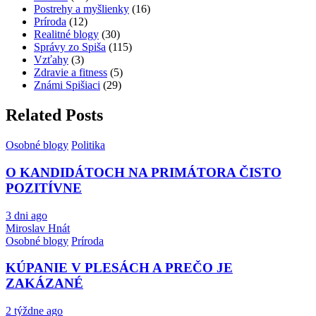
Postrehy a myšlienky
(16)
Príroda
(12)
Realitné blogy
(30)
Správy zo Spiša
(115)
Vzťahy
(3)
Zdravie a fitness
(5)
Známi Spišiaci
(29)
Related Posts
Osobné blogy
Politika
O KANDIDÁTOCH NA PRIMÁTORA ČISTO
POZITÍVNE
3 dni ago
Miroslav Hnát
Osobné blogy
Príroda
KÚPANIE V PLESÁCH A PREČO JE
ZAKÁZANÉ
2 týždne ago