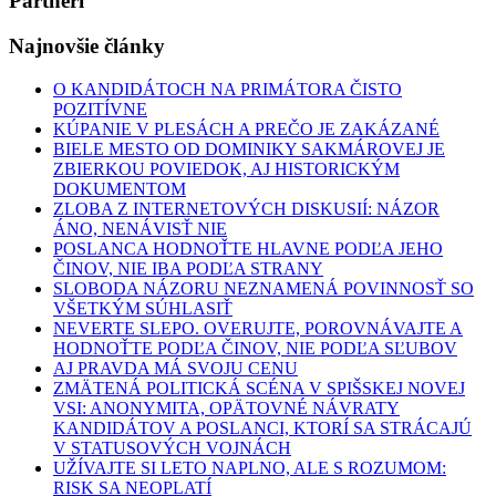
Partneri
Najnovšie články
O KANDIDÁTOCH NA PRIMÁTORA ČISTO
POZITÍVNE
KÚPANIE V PLESÁCH A PREČO JE ZAKÁZANÉ
BIELE MESTO OD DOMINIKY SAKMÁROVEJ JE
ZBIERKOU POVIEDOK, AJ HISTORICKÝM
DOKUMENTOM
ZLOBA Z INTERNETOVÝCH DISKUSIÍ: NÁZOR
ÁNO, NENÁVISŤ NIE
POSLANCA HODNOŤTE HLAVNE PODĽA JEHO
ČINOV, NIE IBA PODĽA STRANY
SLOBODA NÁZORU NEZNAMENÁ POVINNOSŤ SO
VŠETKÝM SÚHLASIŤ
NEVERTE SLEPO. OVERUJTE, POROVNÁVAJTE A
HODNOŤTE PODĽA ČINOV, NIE PODĽA SĽUBOV
AJ PRAVDA MÁ SVOJU CENU
ZMÄTENÁ POLITICKÁ SCÉNA V SPIŠSKEJ NOVEJ
VSI: ANONYMITA, OPÄTOVNÉ NÁVRATY
KANDIDÁTOV A POSLANCI, KTORÍ SA STRÁCAJÚ
V STATUSOVÝCH VOJNÁCH
UŽÍVAJTE SI LETO NAPLNO, ALE S ROZUMOM:
RISK SA NEOPLATÍ