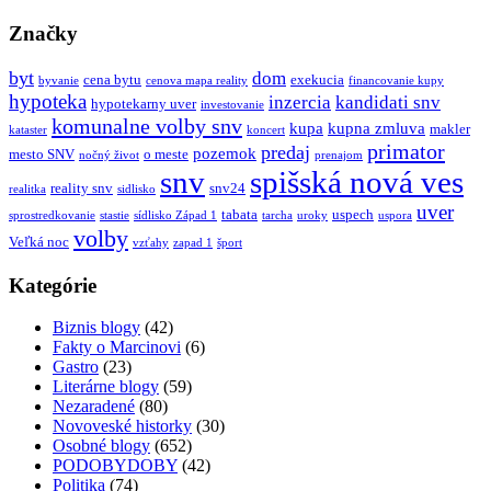
Značky
byt
dom
cena bytu
exekucia
byvanie
cenova mapa reality
financovanie kupy
hypoteka
inzercia
kandidati snv
hypotekarny uver
investovanie
komunalne volby snv
kupa
kupna zmluva
makler
kataster
koncert
primator
predaj
pozemok
mesto SNV
o meste
nočný život
prenajom
snv
spišská nová ves
reality snv
snv24
realitka
sidlisko
uver
tabata
uspech
sprostredkovanie
stastie
sídlisko Západ 1
tarcha
uroky
uspora
volby
Veľká noc
vzťahy
zapad 1
šport
Kategórie
Biznis blogy
(42)
Fakty o Marcinovi
(6)
Gastro
(23)
Literárne blogy
(59)
Nezaradené
(80)
Novoveské historky
(30)
Osobné blogy
(652)
PODOBYDOBY
(42)
Politika
(74)