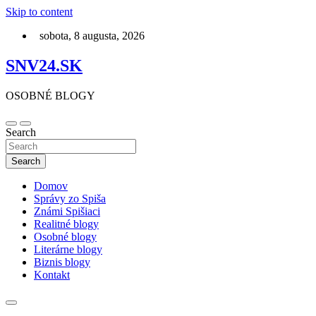
Skip to content
sobota, 8 augusta, 2026
SNV24.SK
OSOBNÉ BLOGY
Search
Search
Domov
Správy zo Spiša
Známi Spišiaci
Realitné blogy
Osobné blogy
Literárne blogy
Biznis blogy
Kontakt