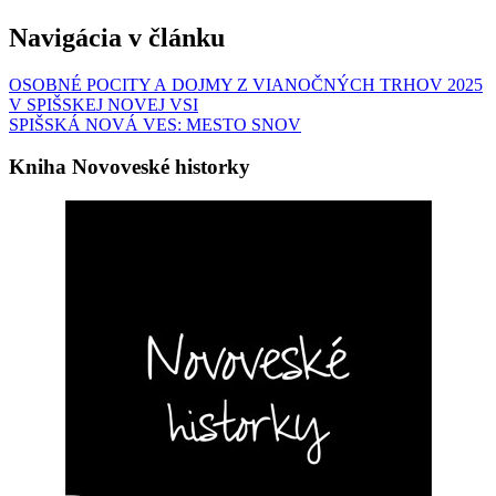
Navigácia v článku
OSOBNÉ POCITY A DOJMY Z VIANOČNÝCH TRHOV 2025
V SPIŠSKEJ NOVEJ VSI
SPIŠSKÁ NOVÁ VES: MESTO SNOV
Kniha Novoveské historky