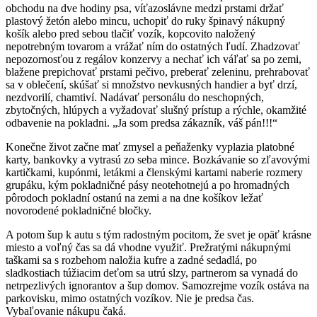
obchodu na dve hodiny psa, víťazoslávne medzi prstami držať
plastový žetón alebo mincu, uchopiť do ruky špinavý nákupný
košík alebo pred sebou tlačiť vozík, kopcovito naložený
nepotrebným tovarom a vrážať ním do ostatných ľudí. Zhadzovať
nepozornosťou z regálov konzervy a nechať ich váľať sa po zemi,
blažene prepichovať prstami pečivo, preberať zeleninu, prehrabovať
sa v oblečení, skúšať si množstvo nevkusných handier a byť drzí,
nezdvorilí, chamtiví. Nadávať personálu do neschopných,
zbytočných, hlúpych a vyžadovať slušný prístup a rýchle, okamžité
odbavenie na pokladni. „Ja som predsa zákazník, váš pán!!!“
Konečne život začne mať zmysel a peňaženky vyplazia platobné
karty, bankovky a vytrasú zo seba mince. Bozkávanie so zľavovými
kartičkami, kupónmi, letákmi a členskými kartami naberie rozmery
grupáku, kým pokladničné pásy neotehotnejú a po hromadných
pôrodoch pokladní ostanú na zemi a na dne košíkov ležať
novorodené pokladničné bločky.
A potom šup k autu s tým radostným pocitom, že svet je opäť krásne
miesto a voľný čas sa dá vhodne využiť. Prežratými nákupnými
taškami sa s rozbehom naložia kufre a zadné sedadlá, po
sladkostiach túžiacim deťom sa utrú slzy, partnerom sa vynadá do
netrpezlivých ignorantov a šup domov. Samozrejme vozík ostáva na
parkovisku, mimo ostatných vozíkov. Nie je predsa čas.
Vybaľovanie nákupu čaká.