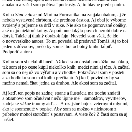
a náladu a začal som počúvať podcasty. Aj to hlavne pred spaním.
Kniha
Sám v dave
od Martina Furmanika ma zaujala obalom, aj že
nebola vystavená chrbtom, ale prednou časťou. Aj obal je výborne
zvolený a príjemne sa drží v ruke. Nie ako tie pogumované obálky,
aké majú niektoré knihy. Aspoň mne takýto povrch nerobí dobre na
dotyk. Takže aj titulný obrázok fajn. Nevedel som však, že ide
o novoveského autora. To mi povedal až predavač Tomáš. Aj to bol
jeden z dôvodov, prečo by som si bol ochotný knihu kúpiť.
Podporiť autora.
Knihu som si nekúpil hneď. Až keď som dostal poukážku na nákup,
tak som si po ceste kúpil niekoľko kníh, medzi nimi aj túto. A začítal
som sa do nej už vo výťahu a v chodbe. Pokračoval som v posteli
a za hodinku som mal knihu prečítanú. Aj keď, poviedky by sa
možno nemali čítať jedna za druhou. Ale akosi som sa začítal.
Aj keď, ten popis na zadnej strane a ilustrácia ma trochu zmiatli
a obsahovo som očakával niečo úplne iné – samotárov, vyvrheľov,
kadejaké vážne traumy atď… . A ozajstné boje s veternými mlynmi,
ako je spomenuté v popise. Aby som sa možno v niektorom z
príbehov mohol stotožniť s postavami. A viete čo? Z časti som sa aj
našiel.