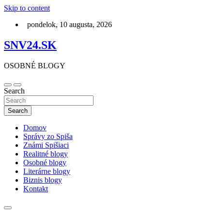
Skip to content
pondelok, 10 augusta, 2026
SNV24.SK
OSOBNÉ BLOGY
Search
Search
Domov
Správy zo Spiša
Známi Spišiaci
Realitné blogy
Osobné blogy
Literárne blogy
Biznis blogy
Kontakt