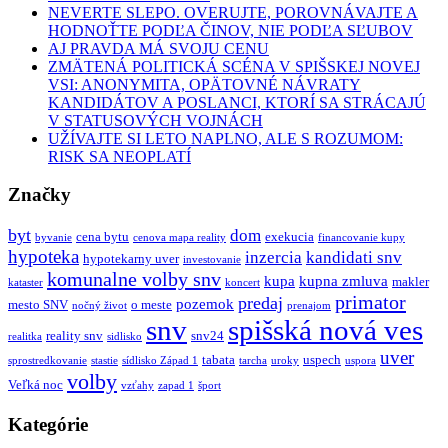
NEVERTE SLEPO. OVERUJTE, POROVNÁVAJTE A
HODNOŤTE PODĽA ČINOV, NIE PODĽA SĽUBOV
AJ PRAVDA MÁ SVOJU CENU
ZMÄTENÁ POLITICKÁ SCÉNA V SPIŠSKEJ NOVEJ
VSI: ANONYMITA, OPÄTOVNÉ NÁVRATY
KANDIDÁTOV A POSLANCI, KTORÍ SA STRÁCAJÚ
V STATUSOVÝCH VOJNÁCH
UŽÍVAJTE SI LETO NAPLNO, ALE S ROZUMOM:
RISK SA NEOPLATÍ
Značky
byt
dom
cena bytu
exekucia
byvanie
cenova mapa reality
financovanie kupy
hypoteka
inzercia
kandidati snv
hypotekarny uver
investovanie
komunalne volby snv
kupa
kupna zmluva
makler
kataster
koncert
primator
predaj
pozemok
mesto SNV
o meste
nočný život
prenajom
snv
spišská nová ves
reality snv
snv24
realitka
sidlisko
uver
tabata
uspech
sprostredkovanie
stastie
sídlisko Západ 1
tarcha
uroky
uspora
volby
Veľká noc
vzťahy
zapad 1
šport
Kategórie