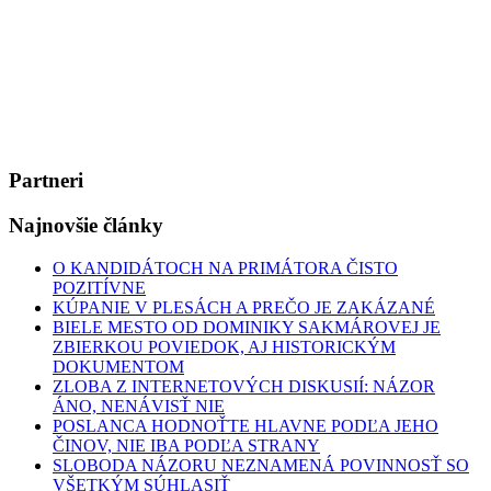
Partneri
Najnovšie články
O KANDIDÁTOCH NA PRIMÁTORA ČISTO
POZITÍVNE
KÚPANIE V PLESÁCH A PREČO JE ZAKÁZANÉ
BIELE MESTO OD DOMINIKY SAKMÁROVEJ JE
ZBIERKOU POVIEDOK, AJ HISTORICKÝM
DOKUMENTOM
ZLOBA Z INTERNETOVÝCH DISKUSIÍ: NÁZOR
ÁNO, NENÁVISŤ NIE
POSLANCA HODNOŤTE HLAVNE PODĽA JEHO
ČINOV, NIE IBA PODĽA STRANY
SLOBODA NÁZORU NEZNAMENÁ POVINNOSŤ SO
VŠETKÝM SÚHLASIŤ