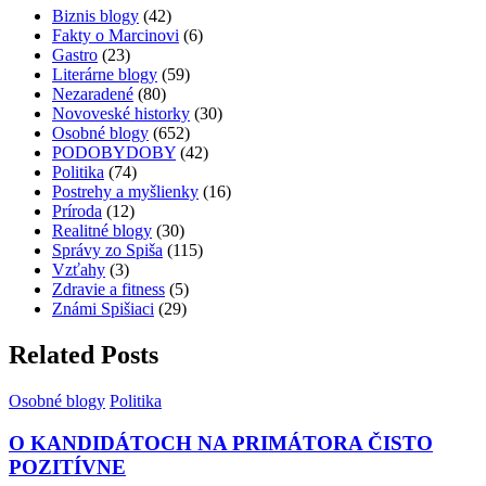
Biznis blogy
(42)
Fakty o Marcinovi
(6)
Gastro
(23)
Literárne blogy
(59)
Nezaradené
(80)
Novoveské historky
(30)
Osobné blogy
(652)
PODOBYDOBY
(42)
Politika
(74)
Postrehy a myšlienky
(16)
Príroda
(12)
Realitné blogy
(30)
Správy zo Spiša
(115)
Vzťahy
(3)
Zdravie a fitness
(5)
Známi Spišiaci
(29)
Related Posts
Osobné blogy
Politika
O KANDIDÁTOCH NA PRIMÁTORA ČISTO
POZITÍVNE