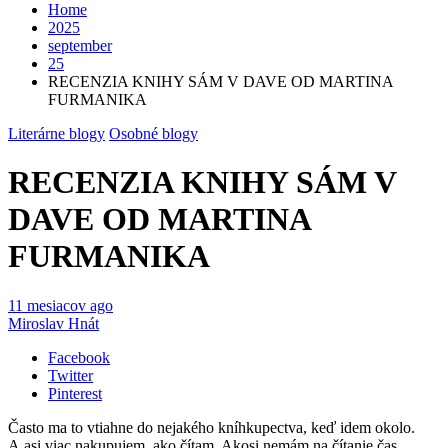
Home
2025
september
25
RECENZIA KNIHY SÁM V DAVE OD MARTINA
FURMANIKA
Literárne blogy
Osobné blogy
RECENZIA KNIHY SÁM V
DAVE OD MARTINA
FURMANIKA
11 mesiacov ago
Miroslav Hnát
Facebook
Twitter
Pinterest
Často ma to vtiahne do nejakého kníhkupectva, keď idem okolo.
A asi viac nakupujem, ako čítam. Akosi nemám na čítanie čas