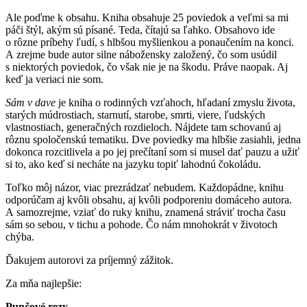
Ale poďme k obsahu. Kniha obsahuje 25 poviedok a veľmi sa mi
páči štýl, akým sú písané. Teda, čítajú sa ľahko. Obsahovo ide
o rôzne príbehy ľudí, s hlbšou myšlienkou a ponaučením na konci.
A zrejme bude autor silne nábožensky založený, čo som usúdil
s niektorých poviedok, čo však nie je na škodu. Práve naopak. Aj
keď ja veriaci nie som.
Sám v dave
je kniha o rodinných vzťahoch, hľadaní zmyslu života,
starých múdrostiach, starnutí, starobe, smrti, viere, ľudských
vlastnostiach, generačných rozdieloch. Nájdete tam schovanú aj
rôznu spoločenskú tematiku. Dve poviedky ma hlbšie zasiahli, jedna
dokonca rozcitlivela a po jej prečítaní som si musel dať pauzu a užiť
si to, ako keď si necháte na jazyku topiť lahodnú čokoládu.
Toľko môj názor, viac prezrádzať nebudem. Každopádne, knihu
odporúčam aj kvôli obsahu, aj kvôli podporeniu domáceho autora.
A samozrejme, vziať do ruky knihu, znamená stráviť trocha času
sám so sebou, v tichu a pohode. Čo nám mnohokrát v životoch
chýba.
Ďakujem autorovi za príjemný zážitok.
Za mňa najlepšie:
Punčové rezy