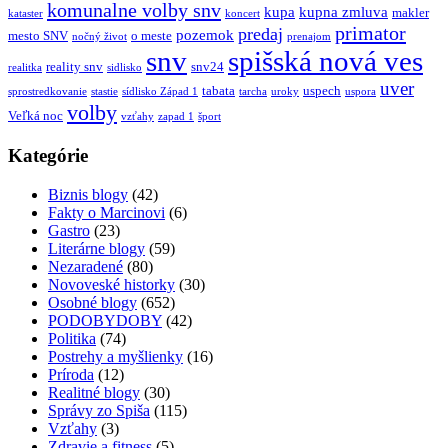
komunalne volby snv
kupa
kupna zmluva
makler
kataster
koncert
primator
predaj
pozemok
mesto SNV
o meste
nočný život
prenajom
snv
spišská nová ves
reality snv
snv24
realitka
sidlisko
uver
tabata
uspech
sprostredkovanie
stastie
sídlisko Západ 1
tarcha
uroky
uspora
volby
Veľká noc
vzťahy
zapad 1
šport
Kategórie
Biznis blogy
(42)
Fakty o Marcinovi
(6)
Gastro
(23)
Literárne blogy
(59)
Nezaradené
(80)
Novoveské historky
(30)
Osobné blogy
(652)
PODOBYDOBY
(42)
Politika
(74)
Postrehy a myšlienky
(16)
Príroda
(12)
Realitné blogy
(30)
Správy zo Spiša
(115)
Vzťahy
(3)
Zdravie a fitness
(5)