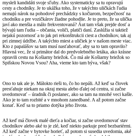
mysleli kandidáti svoje sľuby. Ako systematicky sa tu opravujú
cesty a chodníky. Je to ukážka toho, že v takýchto uličkách ľudia
nemajú nárok na pohodové prechádzky s kočiarom, bezpečnosť na
chodníku a pre vozičkárov žiadne pohodlie. Je to preto, že sa ulička
javí ako menšia a málo frekventovaná? Áut tam však prejde dosť a
bývajú tam ľudia – občania, voliči, platiči daní. Zaslúžia si taktiež
nejakú pozornosť a to jak pri rekonštrukcii ciest a chodníkov, tak aj
pri zimnej údržbe. A takýchto miest a uličiek je v našom meste viac.
Kto z papalášov sa tam musí nasťahovať, aby sa to tam opravilo?
Hlavná vec, že si primátor dal do predvolebného letáka, ako krásne
opravili cestu na Košiarny briežok. Čo má ale Košiarny briežok so
Spišskou Novou Vsou? Aha, vieme kto tam býva, však?
Ono to tak ale je. Málokto rieši to, čo ho nepáli. Až keď sa človek
presťahuje niekam na okraj mesta alebo ďalej od centra, si začne
uvedomovať – úradník či poslanec, ako sa tam na mnohé veci kašle.
Ako je to tam rozbité a v mnohom zanedbané. A až potom začne
konať. Keď sa to priamo dotýka jeho života.
Až keď má človek malé dieťa a kočiar, si začne uvedomovať stav
chodníkov alebo aké to je zlé, keď niekto parkuje pred bezbariérmi.
Až keď začne v bytovke horieť, až potom si susedia uvedomia, aké