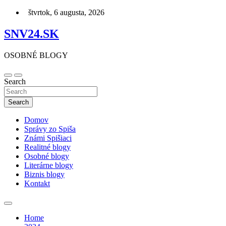
Skip
štvrtok, 6 augusta, 2026
to
content
SNV24.SK
OSOBNÉ BLOGY
Search
Search
Domov
Správy zo Spiša
Známi Spišiaci
Realitné blogy
Osobné blogy
Literárne blogy
Biznis blogy
Kontakt
Home