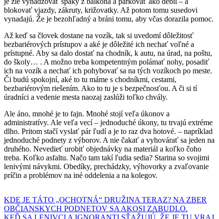
je zlé vyhadzovať špaky z balkóna a parkovať ako debil – a
blokovať vjazdy, zákruty, križovatky. Až potom tomu susedovi
vynadajú. Že je bezohľadný a bráni tomu, aby včas dorazila pomoc.
Až keď sa človek dostane na vozík, tak si uvedomí dôležitosť
bezbariérových prístupov a aké je dôležité ich nechať voľné a
prístupné. Aby sa dalo dostať na chodník, k autu, na úrad, na poštu,
do školy… . A možno treba kompetentným polámať nohy, posadiť
ich na vozík a nechať ich pohybovať sa na tých vozíkoch po meste.
Či budú spokojní, aké to tu máme s chodníkmi, cestami,
bezbariérovým riešením. Ako to tu je s bezpečnosťou. A či si tí
úradníci a vedenie mesta naozaj zaslúži toľko chvály.
Ale áno, mnohé je to fajn. Mnohé stojí veľa úkonov a
administratívy. Ale veľa vecí – jednoduché úkony, tu trvajú extréme
dlho. Pritom stačí vyslať pár ľudí a je to raz dva hotové. – napríklad
jednoduché podnety z výborov. A nie čakať a vyhovárať sa jeden na
druhého. Nevedieť urobiť objednávky na materiál a koľko čoho
treba. Koľko asfaltu. Načo tam takí ľudia sedia? Starina so svojimi
lenivými návykmi. Obedíky, prechádzky, výhovorky a zvaľovanie
príčin a problémov na iné oddelenia a na kolegov.
Navigácia
KDE JE TÁTO „OCHOTNÁ“ DRUŽINA TERAZ? NA ZBER
OBČIANSKYCH PODNETOV SA AKOSI ZABUDLO.
v
KEĎ SA LENIVCI A IGNORANTI SŤAŽUJÚ, ŽE JE TU VRAJ