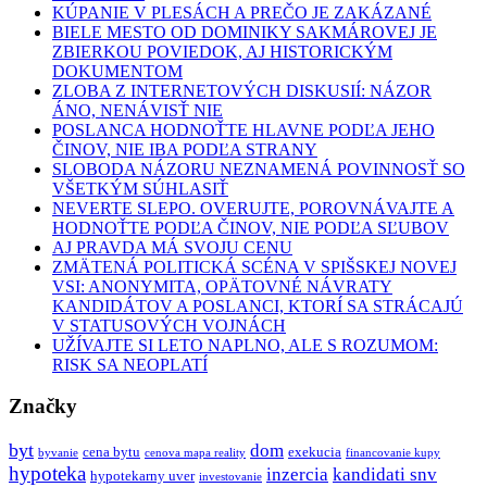
KÚPANIE V PLESÁCH A PREČO JE ZAKÁZANÉ
BIELE MESTO OD DOMINIKY SAKMÁROVEJ JE
ZBIERKOU POVIEDOK, AJ HISTORICKÝM
DOKUMENTOM
ZLOBA Z INTERNETOVÝCH DISKUSIÍ: NÁZOR
ÁNO, NENÁVISŤ NIE
POSLANCA HODNOŤTE HLAVNE PODĽA JEHO
ČINOV, NIE IBA PODĽA STRANY
SLOBODA NÁZORU NEZNAMENÁ POVINNOSŤ SO
VŠETKÝM SÚHLASIŤ
NEVERTE SLEPO. OVERUJTE, POROVNÁVAJTE A
HODNOŤTE PODĽA ČINOV, NIE PODĽA SĽUBOV
AJ PRAVDA MÁ SVOJU CENU
ZMÄTENÁ POLITICKÁ SCÉNA V SPIŠSKEJ NOVEJ
VSI: ANONYMITA, OPÄTOVNÉ NÁVRATY
KANDIDÁTOV A POSLANCI, KTORÍ SA STRÁCAJÚ
V STATUSOVÝCH VOJNÁCH
UŽÍVAJTE SI LETO NAPLNO, ALE S ROZUMOM:
RISK SA NEOPLATÍ
Značky
byt
dom
cena bytu
exekucia
byvanie
cenova mapa reality
financovanie kupy
hypoteka
inzercia
kandidati snv
hypotekarny uver
investovanie